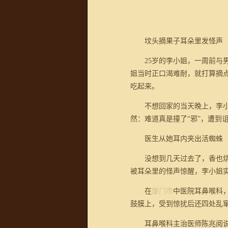
坟头摘果子耳朵里发怪声
25岁的李小姐，一周前与男
姐当时正口渴难耐，就打算摘
吃起来。
不想回家的当天晚上，李小姐
然：难道真是撞了“邪”，遭到
医生从她耳内夹出活蜘蛛
没想到几天过去了，香也烧了
被耳朵里的怪声惊醒，李小姐
在
厦门市
中医院耳鼻喉科
鼓膜上，受到惊扰后还四处乱
耳鼻喉科主治医师陈兆阅说，