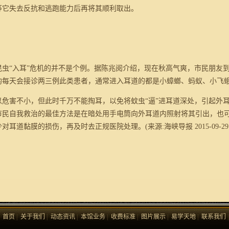
等它失去反抗和逃跑能力后再将其顺利取出。
“入耳”危机的并不是个例。据陈兆阅介绍，现在秋高气爽，市民朋友到
均每天会接诊两三例此类患者，通常进入耳道的都是小蟑螂、蚂蚁、小飞
害不小，但此时千万不能掏耳，以免将蚊虫“逼”进耳道深处，引起外耳
市民自我救治的最佳方法是在暗处用手电筒向外耳道内照射将其引出，也
少对耳道黏膜的损伤，再及时去正规医院处理。(
来源:海峡导报
2015-09-29
首页
|
关于我们
|
动态资讯
|
本馆业务
|
收费标准
|
图片展示
|
易学天地
|
联系我们
|