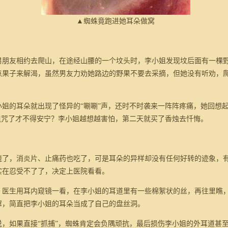
▲蜘蛛竟跑进她耳朵做窝
朋友相约去爬山，在途经山腰的一个坟头时，李小姐发现坟后面有一棵
点果子来解渴，虽然男友力劝她路边的野果不要去采摘，但她没有听劝，
的耳朵就出现了怪异的“唰唰”声，还时不时袭来一阵阵疼痛，她回想起
诅咒了才不得安宁？李小姐越想越害怕，第二天就买了香烛去忏悔。
，消炎片、止痛药也吃了，可是耳朵的异样却没有任何好转的迹象，有
实在忍受不了了，决定上医院看看。
，医生用耳内窥镜一看，在李小姐的耳道里有一些棉絮状的丝，再往里瞧
窜，简直把李小姐的耳朵当成了自己的盘丝洞。
如果直接“抓捕”，蜘蛛肯定会负隅顽抗，最后损伤李小姐的外耳道甚至