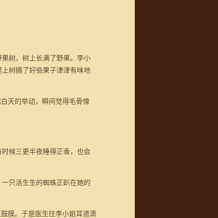
野果树，树上长满了野果。李小
爬上树摘了好些果子津津有味地
白天的举动，瞬间觉得毛骨悚
时候三更半夜睡得正香，也会
，一只活生生的蜘蛛正趴在她的
鼓膜。于是医生往李小姐耳道滴