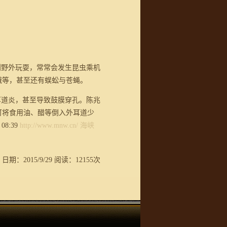
野外玩耍，常常会发生昆虫乘机
蛾等，甚至还有蜈蚣与苍蝇。
道炎，甚至导致鼓膜穿孔。陈兆
可将食用油、醋等倒入外耳道少
 08:39
http://www.mnw.cn/
海峡
日期：2015/9/29 阅读：12155次