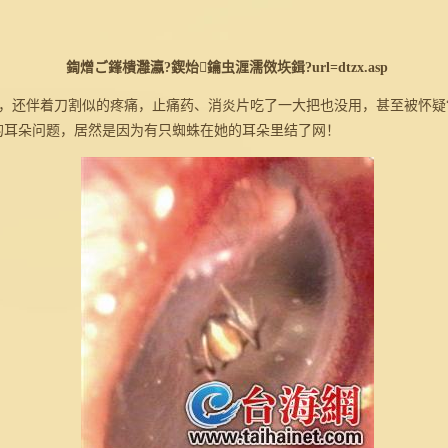
鍧熷ご鎽樻灉瀛?鍥炲鑰虫湹濡傚垁鍓?url=dtzx.asp
，还伴着刀割似的疼痛，止痛药、消炎片吃了一大把也没用，甚至被怀疑“
的耳朵问题，居然是因为有只蜘蛛在她的耳朵里结了网！