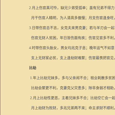
2.
月上伤官真可怜，缺兄少弟受孤单；虽有兄弟不得力
月干伤官人精明，为人清高多傲慢；月支伤官逢身旺
3.
日带伤官总不吉，女克夫来男克妻；若与羊刃会一起
伤官无财人贫困，年日皆伤面有疾；伤官见官多不利
4.
时带伤官头胎女，男女均兆克子息；晚年运气不如意
支上无财家必贫，支上逢劫财难聚；伤官最畏把官见
比劫
1.
年上比劫兄妹多，多与父亲闹不合；祖业耗散多贫
比劫会聚更不利，克妻克父灾患多；除非身弱才相助
2.
月上比劫性更恶，主着兄妹多不合；比劫空亡会一
月上劫财为败财，多兆兄弟两不来；命主求财不顺利