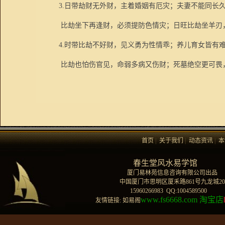
3.
日带劫财无外财，主着婚姻有厄灾；夫妻不能同长
比劫坐下再逢财，必须提防色情灾；日旺比劫坐羊刃
4.
时带比劫不好财，见义勇为性情乖；养儿育女皆有
比劫也怕伤官见，命弱多病又伤财；死墓绝空更可畏
首页
|
关于我们
|
动态资讯
|
本
春生堂风水易学馆
厦门易林苑信息咨询有限公司出品
中国厦门市思明区厦禾路861号九龙城205
15960266983 QQ:1004589500
www.fs6668.com
淘宝店
友情链接: 如易阁