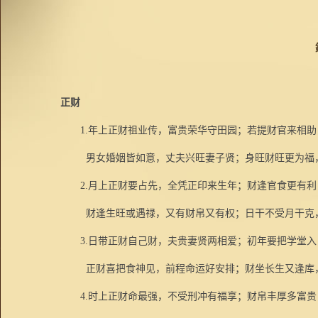
正财
1.
年上正财祖业传，富贵荣华守田园；若提财官来相助
男女婚姻皆如意，丈夫兴旺妻子贤；身旺财旺更为福
2.
月上正财要占先，全凭正印来生年；财逢官食更有利
财逢生旺或遇禄，又有财帛又有权；日干不受月干克
3.
日带正财自己财，夫贵妻贤两相爱；初年要把学堂入
正财喜把食神见，前程命运好安排；财坐长生又逢库
4.
时上正财命最强，不受刑冲有福享；财帛丰厚多富贵