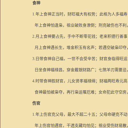
食神
1.
年上食神正当时，财旺福大有权势；此格为人多福寿
年上食神怕逢枭，祖业破败身潦倒；刑克破伤也不利
2.
月上食神要占先，手中不断零花钱；老来积德行善事
月上食神遇长生，堆金积玉有名声；若遇空破枭印夺
3.
日带食神自己福，一世不会受辛苦；财官身临得旺运
日坐食神福禄昌，穿金戴银财路广；七煞羊刃需要忌
4.
时带食神胜财官，儿女贤孝福禄绵；财福两旺寿元高
食神最怕被枭夺，再行枭运罹厄难；女命犯此守空房
伤官
1.
年上伤官克父母，最大不超二十五；父母命硬克不动
年上伤官怕遇官，干透支藏均怕见；祖业受伤财易散