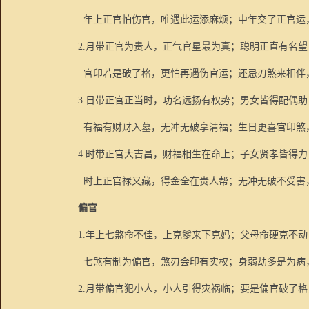
年上正官怕伤官，唯遇此运添麻烦；中年交了正官运
2.
月带正官为贵人，正气官星最为真；聪明正直有名望
官印若是破了格，更怕再遇伤官运；还忌刃煞来相伴
3.
日带正官正当时，功名远扬有权势；男女皆得配偶助
有福有财财入墓，无冲无破享清福；生日更喜官印煞
4.
时带正官大吉昌，财福相生在命上；子女贤孝皆得力
时上正官禄又藏，得金全在贵人帮；无冲无破不受害
偏官
1.
年上七煞命不佳，上克爹来下克妈；父母命硬克不动
七煞有制为偏官，煞刃会印有实权；身弱劫多是为病
2.
月带偏官犯小人，小人引得灾祸临；要是偏官破了格