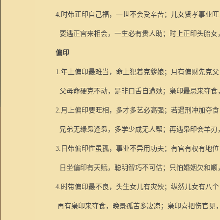
4.
时带正印自己福，一世不会受辛苦；儿女贤孝事业旺
要遇正官来相会，一生必有贵人助；时上正印头胎女
偏印
1.
年上偏印最难当，命上犯着克爹娘；月有偏财先克父
父母命硬克不动，是非口舌自遭殃；枭印最忌来夺食
2.
月上偏印要旺相，多才多艺必高强；若遇刑冲加夺食
兄弟无缘枭逢枭，多学少成无人帮；再遇枭印会羊刃
3.
日带偏印性虽孤，事业不异用功夫；有官有权有地位
日坐偏印有天赋，聪明智巧不可估；只怕婚姻欠和顺
4.
时带偏印最不良，头生女儿有灾殃；纵然儿女有八个
再有枭印来夺食，晚景孤苦多凄凉；枭印喜把伤官见