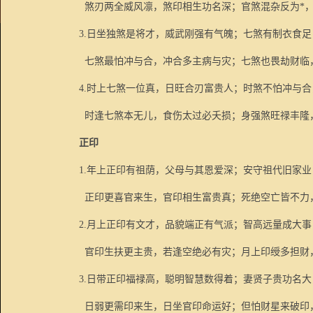
煞刃两全威风凛，煞印相生功名深；官煞混杂反为
*
3.
日坐独煞是将才，威武刚强有气魄；七煞有制衣食足
七煞最怕冲与合，冲合多主病与灾；七煞也畏劫财临
4.
时上七煞一位真，日旺合刃富贵人；时煞不怕冲与合
时逢七煞本无儿，食伤太过必夭损；身强煞旺禄丰隆
正印
1.
年上正印有祖荫，父母与其恩爱深；安守祖代旧家业
正印更喜官来生，官印相生富贵真；死绝空亡皆不力
2.
月上正印有文才，品貌端正有气派；智高远量成大事
官印生扶更主贵，若逢空绝必有灾；月上印绶多担财
3.
日带正印福禄高，聪明智慧数得着；妻贤子贵功名大
日弱更需印来生，日坐官印命运好；但怕财星来破印