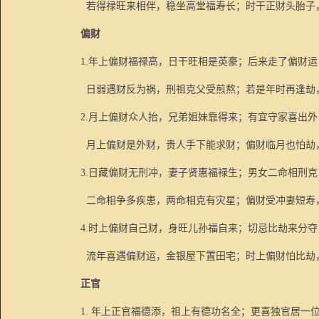
若得禄旺来相伴，稳坐高堂福寿长；时干正财头胎子
偏财
1.
年上偏财福禄高，日干旺相是英豪；后来走了偏财运
日弱遇财反为祸，刑祖克父受煎熬；若是年时再逢劫
2.
月上偏财众人抬，兄弟姐妹靠得来；有宜守家喜出外
月上偏财是外财，贵人手下能求财；偏财临月也怕劫
3.
日藏偏财无刑冲，妻子贤惠福禄生；男女二命相刑克
二命相争多疾患，两命相克有灾星；偏财受冲妻短寿
4.
时上偏财自己财，身旺儿孙福自来；切忌比劫来分夺
流年喜遇偏财运，金银屋下置田宅；时上偏财怕比劫
正官
1.
年上正官福德添，祖上有德功名全；更喜独官居一